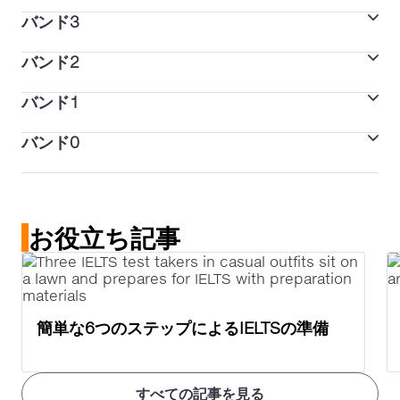
たまに間違い、不適切な使用、誤解が生じる場面もある
Modest user（中程度のユーザー）
解が生じる可能性もある。込み入った議論にも十分に対
説明
バンド3
スキルのレベル
が、実用英語を使いこなせる。ほとんどの場合、複雑な
応できる。
多少の間違い、不適切な使用、誤解もあるが、概ね効果
Limited user（限定的なユーザー）
言葉を巧みに操り、詳細な論理も理解できる。
説明
バンド2
スキルのレベル
的に英語を使いこなせる。特に、慣れ親しんだ状況では
英語を部分的に使いこなし、ほとんどの状況で大まかな
Extremely limited user（非常に限定的なユーザー）
極めて複雑な表現を使用し、理解もできる。
説明
バンド1
スキルのレベル
意味が伝わるが、間違いが多い。自分の専門分野では基
慣れ親しんだ状況でのみ基本的な英語を使える。理解力
Intermittent user（散発的なユーザー）
本的なコミュニケーションを取ることが可能。
説明
バンド0
スキルのレベル
や表現力に問題が多い。複雑な言葉は使えない。
慣れ親しんだ状況で、大まかな意味だけを伝えて理解で
Non-user（非ユーザー）
説明
スキルのレベル
きる。会話が頻繁に途切れる。
慣れ親しんだ状況で、その場のニーズを満たすために、
欠席
説明
ごく基本的な情報を単語の羅列や短い決まり文句で伝え
お役立ち記事
単語の羅列以外は、基本的に英語を使う能力を有してい
るが、実際のコミュニケーションはできない。英語の会
説明
ない。
話や文章を理解するのは極めて困難である。
評価可能な情報が提供されていない。
簡単な6つのステップによるIELTSの準備
すべての記事を見る