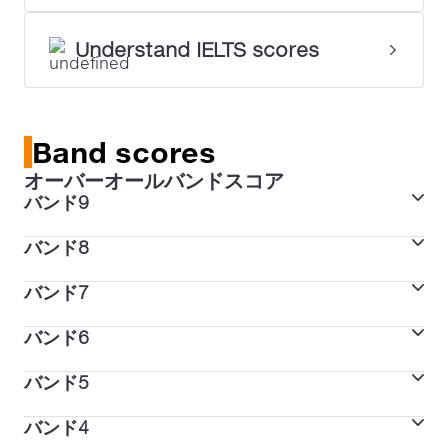
Understand IELTS scores
Band scores
オーバーオールバンドスコア
バンド9
バンド8
スキルのレベル
Expert user（エキスパート・ユーザー）
バンド7
スキルのレベル
Very good user（非常に優秀なユーザー）
説明
バンド6
スキルのレベル
英語を自在に使いこなせる。適切、正確、流暢に話し、
Good user（優秀なユーザー）
説明
バンド5
スキルのレベル
完全に理解できる。
たまに偶発的な間違いや不適切な使用が見られるだけ
Competent user（有能なユーザー）
説明
バンド4
スキルのレベル
で、英語を自在に使いこなせる。慣れない状況下では誤