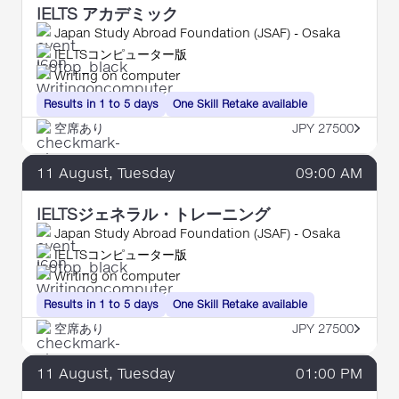
IELTS アカデミック
Japan Study Abroad Foundation (JSAF) - Osaka
IELTSコンピューター版
Writing on computer
Results in 1 to 5 days
One Skill Retake available
空席あり
JPY 27500
11
August
, Tuesday
09:00 AM
IELTSジェネラル・トレーニング
Japan Study Abroad Foundation (JSAF) - Osaka
IELTSコンピューター版
Writing on computer
Results in 1 to 5 days
One Skill Retake available
空席あり
JPY 27500
11
August
, Tuesday
01:00 PM