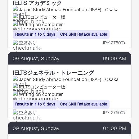
料受領お知らせ」メールも併せてご確認くだ
IELTS アカデミック
さい。テスト当日のモジュール変更はできま
Japan Study Abroad Foundation (JSAF) - Osaka
IELTSコンピューター版
せん。
Writing on computer
💡重要：試験当日に18歳未満の受験者は、試
Results in 1 to 5 days
One Skill Retake available
験当日に提出必須書類がございます。【
詳細
空席あり
JPY 27500
はこちら
】
09
August
, Sunday
09:00 AM
💡重要：外国籍受験生でIELTSペーパー版受験
をご希望の方に重要なお知らせ 【
詳細はこち
IELTSジェネラル・トレーニング
ら】
Japan Study Abroad Foundation (JSAF) - Osaka
IELTSコンピューター版
Writing on computer
Results in 1 to 5 days
One Skill Retake available
空席あり
JPY 27500
09
August
, Sunday
01:00 PM