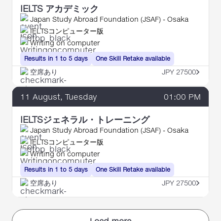
IELTS アカデミック
Japan Study Abroad Foundation (JSAF) - Osaka
IELTSコンピューター版
Writing on computer
Results in 1 to 5 days
One Skill Retake available
空席あり
JPY 27500
11
August
, Tuesday
01:00 PM
IELTSジェネラル・トレーニング
Japan Study Abroad Foundation (JSAF) - Osaka
IELTSコンピューター版
Writing on computer
Results in 1 to 5 days
One Skill Retake available
空席あり
JPY 27500
Load more