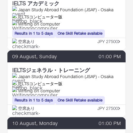
IELTS アカデミック
Japan Study Abroad Foundation (JSAF) - Osaka
IELTSコンピューター版
Writing on computer
Results in 1 to 5 days
One Skill Retake available
空席あり
JPY 27500
09
August
, Sunday
01:00 PM
IELTSジェネラル・トレーニング
Japan Study Abroad Foundation (JSAF) - Osaka
IELTSコンピューター版
Writing on computer
Results in 1 to 5 days
One Skill Retake available
空席あり
JPY 27500
10
August
, Monday
01:00 PM