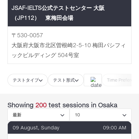
までお読みの上、ご予約ください。
JSAF-IELTS公式テストセンター 大阪
✅
IELTS受験の手引き（Information for
（JP112） 東梅田会場
Candidate）
✅
JSAF-IELTS受験規則
〒530-0057
✅
Notice to Candidates
大阪府大阪市北区曽根崎2-5-10 梅田パシフィ
✅
お申込みの際の宣誓事項をダウンロード
ックビルディング 504号室
＜注意事項＞
💡
テスト予約後のキャンセル・日程変更に
テストタイプ
テスト形式​
Time Preferenc
は、申請期日および手数料がございます。
お
申し込み前に必ずご確認ください。【
詳細は
Showing
200
test sessions
in Osaka
こちら
】
最新
10
💡受験されるモジュールを間違えないように
09
August
, Sunday
09:00 AM
お申込みください。お支払い完了後の「受験