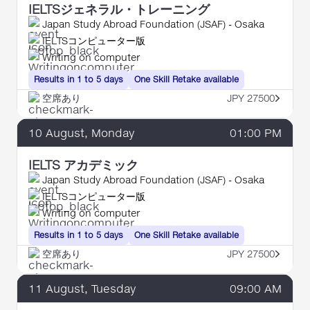
IELTSジェネラル・トレーニング
Japan Study Abroad Foundation (JSAF) - Osaka
IELTSコンピューター版
Writing on computer
Results in 1 to 5 days
One Skill Retake available
空席あり
JPY 27500
10
August
, Monday
01:00 PM
IELTS アカデミック
Japan Study Abroad Foundation (JSAF) - Osaka
IELTSコンピューター版
Writing on computer
Results in 1 to 5 days
One Skill Retake available
空席あり
JPY 27500
11
August
, Tuesday
09:00 AM