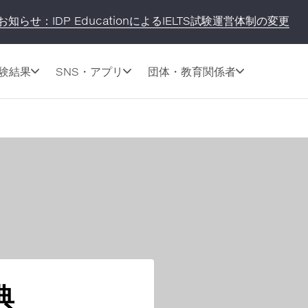
お知らせ：IDP EducationによるIELTS試験運営体制の変更
験結果
SNS・アプリ
団体・教育関係者
典