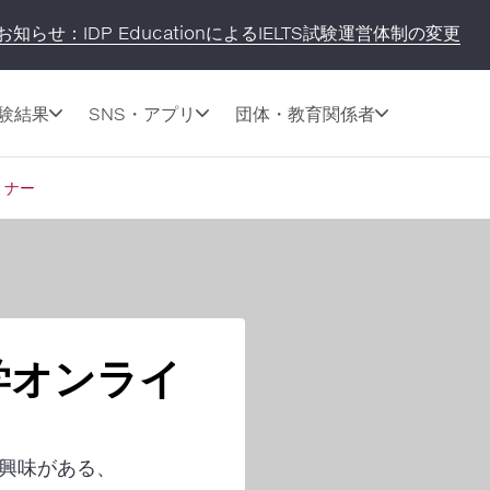
お知らせ：IDP EducationによるIELTS試験運営体制の変更
験結果
SNS・アプリ
団体・教育関係者
ミナー
学オンライ
興味がある、